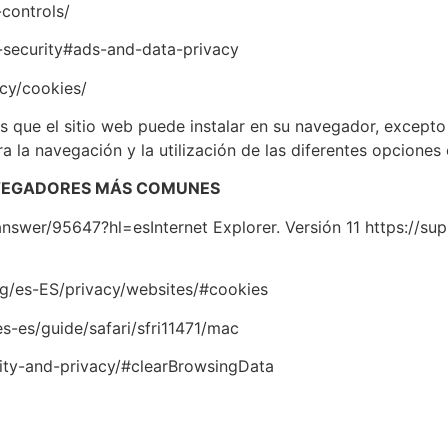
-controls/
nd-security#ads-and-data-privacy
cy/cookies/
s que el sitio web puede instalar en su navegador, excepto
a la navegación y la utilización de las diferentes opciones 
AVEGADORES MÁS COMUNES
swer/95647?hl=esInternet Explorer. Versión 11 https://s
org/es-ES/privacy/websites/#cookies
s-es/guide/safari/sfri11471/mac
rity-and-privacy/#clearBrowsingData