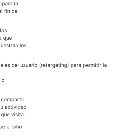
 para la
l fin de
ios
la que
muestran los
es del usuario (retargeting) para permitir la
io
e compartir
u actividad
que visita.
e el sitio