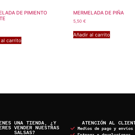
LADA DE PIMIENTO
MERMELADA DE PIÑA
TE
5,50
€
Añadir al carrito
al carrito
ENES UNA TIENDA, ¿Y
ATENCIÓN AL CLIEN
ERES VENDER NUESTRAS
Medios de pago y envíos
SALSAS?
Entrega o devoluciones