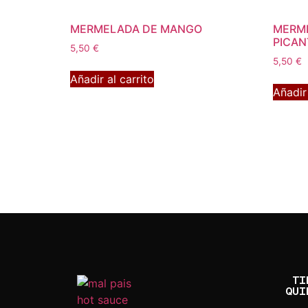
MERMELADA DE MANGO
MERME
PICAN
5,50
€
5,50
€
Añadir al carrito
Añadir 
TI
QUI