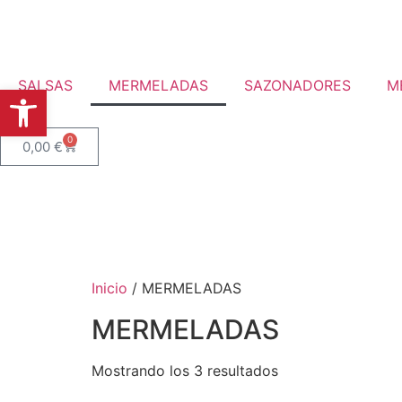
SALSAS
MERMELADAS
SAZONADORES
M
Abrir barra de herramientas
0
0,00
€
Inicio
/ MERMELADAS
MERMELADAS
Mostrando los 3 resultados