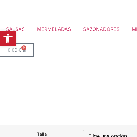
SALSAS
MERMELADAS
SAZONADORES
M
Abrir barra de herramientas
0
0,00
€
Talla